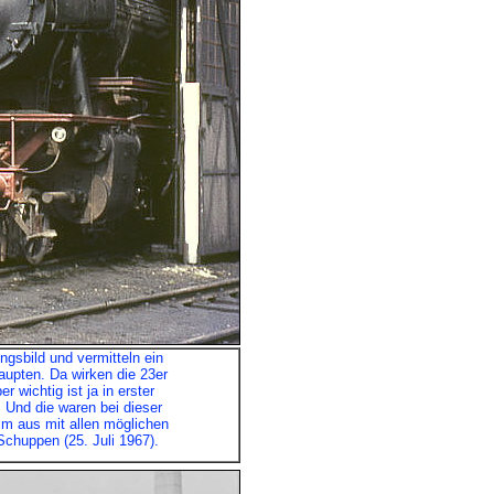
gsbild und vermitteln ein
upten. Da wirken die 23er
 wichtig ist ja in erster
. Und die waren bei dieser
im aus mit allen möglichen
chuppen (25. Juli 1967).