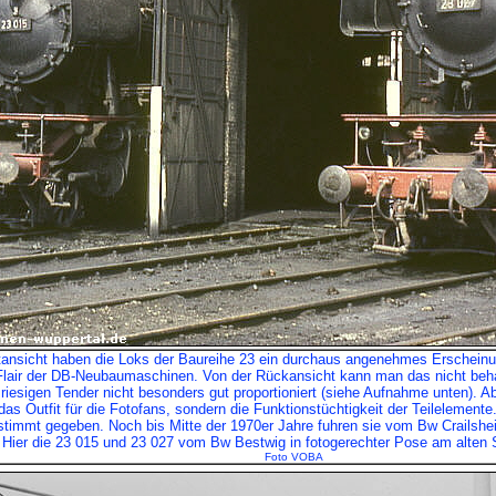
ntansicht haben die Loks der Baureihe 23 ein durchaus angenehmes Erscheinun
lair der DB-Neubaumaschinen. Von der Rückansicht kann man das nicht beha
riesigen Tender nicht besonders gut proportioniert (siehe Aufnahme unten). Aber
 das Outfit für die Fotofans, sondern die Funktionstüchtigkeit der Teilelemente
timmt gegeben. Noch bis Mitte der 1970er Jahre fuhren sie vom Bw Crailshe
Hier die 23 015 und 23 027 vom Bw Bestwig in fotogerechter Pose am alten S
Foto VOBA