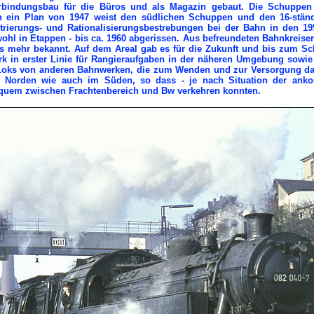
rbindungsbau für die Büros und als Magazin gebaut. Die Schuppe
 ein Plan von 1947 weist den südlichen Schuppen und den 16-ständ
trierungs- und Rationalisierungsbestrebungen bei der Bahn in den 1
ohl in Etappen - bis ca. 1960 abgerissen. Aus befreundeten Bahnkreise
s mehr bekannt. Auf dem Areal gab es für die Zukunft und bis zum Schl
k in erster Linie für Rangieraufgaben in der näheren Umgebung sowie f
Loks von anderen Bahnwerken, die zum Wenden und zur Versorgung da
m Norden wie auch im Süden, so dass - je nach Situation der an
quem zwischen Frachtenbereich und Bw verkehren konnten.