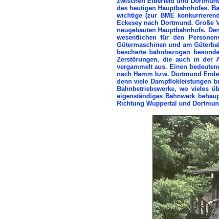
zwischen Elberfeld und Dortmund
des heutigen Hauptbahnhofes. Ba
wichtige (zur BME konkurrierend
Eckesey nach Dortmund. Große Ve
neugebauten Hauptbahnhofs. Den 
wesentlichen für den Personen
Gütermaschinen und am Güterbahnh
bescherte bahnbezogen besonde
Zerstörungen, die auch in der
vergammelt aus. Einen bedeutende
nach Hamm bzw. Dortmund Ende Mai
denn viele Dampflokleistungen br
Bahnbetriebswerke, wo vieles ü
eigenständiges Bahnwerk behaup
Richtung Wuppertal und Dortmun