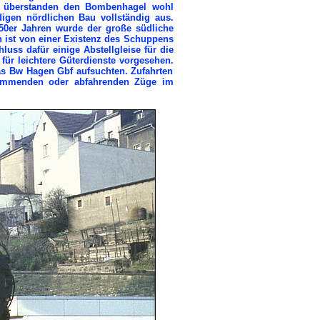
n überstanden den Bombenhagel wohl
igen nördlichen Bau vollständig aus.
950er Jahren wurde der große südliche
n ist von einer Existenz des Schuppens
uss dafür einige Abstellgleise für die
ür leichtere Güterdienste vorgesehen.
s Bw Hagen Gbf aufsuchten. Zufahrten
kommenden oder abfahrenden Züge im