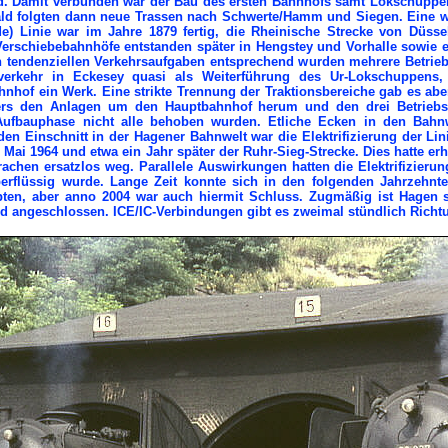
. Damit verbunden war der Bau des ersten Bahnhofs samt Lokschuppen
ld folgten dann neue Trassen nach Schwerte/Hamm und Siegen. Eine we
e) Linie war im Jahre 1879 fertig, die Rheinische Strecke von Düsse
rschiebebahnhöfe entstanden später in Hengstey und Vorhalle sowie 
tendenziellen Verkehrsaufgaben entsprechend wurden mehrere Betriebsw
verkehr in Eckesey quasi als Weiterführung des Ur-Lokschuppens,
of ein Werk. Eine strikte Trennung der Traktionsbereiche gab es aber 
rs den Anlagen um den Hauptbahnhof herum und den drei Betriebs
 Aufbauphase nicht alle behoben wurden. Etliche Ecken in den Ba
n Einschnitt in der Hagener Bahnwelt war die Elektrifizierung der Li
 1964 und etwa ein Jahr später der Ruhr-Sieg-Strecke. Dies hatte erh
achen ersatzlos weg. Parallele Auswirkungen hatten die Elektrifizierung
berflüssig wurde. Lange Zeit konnte sich in den folgenden Jahrzehnt
ten, aber anno 2004 war auch hiermit Schluss. Zugmäßig ist Hagen s
d angeschlossen. ICE/IC-Verbindungen gibt es zweimal stündlich Ric