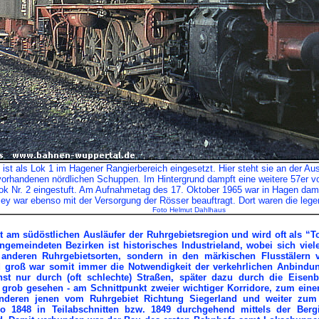
 ist als Lok 1 im Hagener Rangierbereich eingesetzt. Hier steht sie an der Au
orhandenen nördlichen Schuppen. Im Hintergrund dampft eine weitere 57er vo
lok Nr. 2 eingestuft. Am Aufnahmetag des 17. Oktober 1965 war in Hagen dam
y war ebenso mit der Versorgung der Rösser beauftragt. Dort waren die lege
Foto Helmut Dahlhaus
gt am südöstlichen Ausläufer der Ruhrgebietsregion und wird oft als “T
ingemeindeten Bezirken ist historisches Industrieland, wobei sich viele
anderen Ruhrgebietsorten, sondern in den märkischen Flusstälern
 groß war somit immer die Notwendigkeit der verkehrlichen Anbindun
st nur durch (oft schlechte) Straßen, später dazu durch die Eisen
- grob gesehen - am Schnittpunkt zweier wichtiger Korridore, zum ein
nderen jenen vom Ruhrgebiet Richtung Siegerland und weiter zum 
 1848 in Teilabschnitten bzw. 1849 durchgehend mittels der Bergi