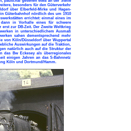
, pauschal gesehen etwa an der Stelle
itere, besonders für den Güterverkehr
ldorf über Elberfeld-Mirke und Hagen-
ein Güterbahnhof nördlich des um 1910
erkstätten errichtet: einmal eines im
 dann in Vorhalle eines für schwere
erst zur DB-Zeit. Der Zweite Weltkrieg
werken in unterschiedlichem Ausmaß
hnwerken sahen dementsprechend mehr
nie von Köln/Düsseldorf über Wuppertal
ebliche Auswirkungen auf die Traktion,
en natürlich auch auf die Struktur der
en das Bw Eckesey als überregionales
eit einigen Jahren an das S-Bahnnetz
htung Köln und Dortmund/Hamm.