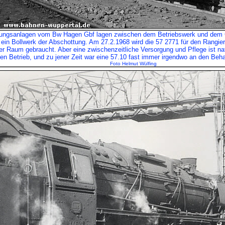
ungsanlagen vom Bw Hagen Gbf lagen zwischen dem Betriebswerk und dem G
ein Bollwerk der Abschottung. Am 27.2.1968 wird die 57 2771 für den Rangie
r Raum gebraucht. Aber eine zwischenzeitliche Versorgung und Pflege ist nat
en Betrieb, und zu jener Zeit war eine 57.10 fast immer irgendwo an den Beh
Foto Helmut Wülfing