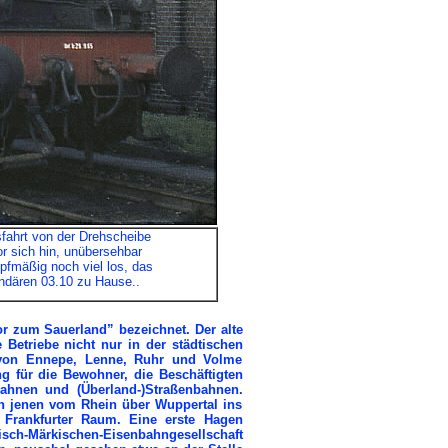
sfahrt von der Drehscheibe
r sich hin, unübersehbar
pfmäßig noch viel los, das
ndären 03.10 zu Hause..
or zum Sauerland” bezeichnet. Der alte
 Betriebe nicht nur in der städtischen
 von Ennepe, Lenne, Ruhr und Volme
g für die Bewohner, die Beschäftigten
bahnen und (Überland-)Straßenbahnen.
en jenen vom Rhein über Wuppertal ins
Frankfurter Raum. Eine erste Hagen
sch-Märkischen-Eisenbahngesellschaft