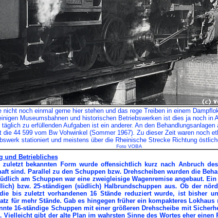
nicht noch einmal gerne hier stehen und das rege Treiben in einem Dampflok
einigen Museumsbahnen und historischen Betriebswerken ist dies ja noch in 
 täglich zu erfüllenden Aufgaben ist ein anderer. An den Behandlungsanlage
t die 44 599 vom Bw Vohwinkel (Sommer 1967). Zu dieser Zeit waren noch e
iebswerk stationiert und meistens über die Rheinische Strecke Richtung östlic
Foto VOBA
g und Betriebliches
 zuletzt bekannten Form wurde offensichtlich kurz nach Anbruch des
haft sind. Parallel zu den Schuppen bzw. Drehscheiben wurden die Be
Südlich am Schuppen war eine zweigleisige Wagenremise angebaut. Ein 
lich) bzw. 25-ständigen (südlich) Halbrundschuppen aus. Ob der nör
 die bis zuletzt vorhandenen 16 Stände reduziert wurde, ist bisher
latz für mehr Stände. Gab es hingegen früher ein kompakteres Lokhaus m
nnte 16-ständige Schuppen mit einer größeren Drehscheibe mit Sicherh
e. Vielleicht gibt der alte Plan im wahrsten Sinne des Wortes eher eine