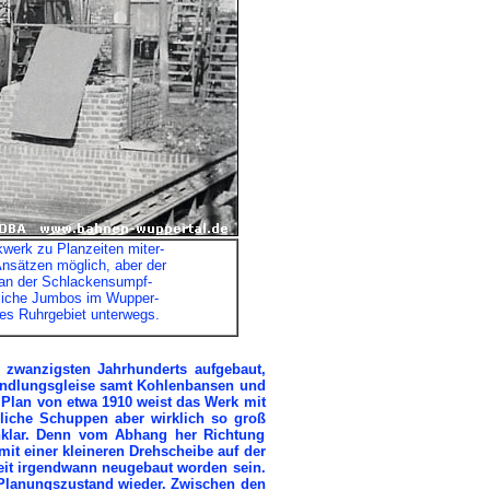
werk zu Planzeiten miter-
Ansätzen möglich, aber der
n an der Schlackensumpf-
tliche Jumbos im Wupper-
hes Ruhrgebiet unterwegs.
 zwanzigsten Jahrhunderts aufgebaut,
handlungsgleise samt Kohlenbansen und
Plan von etwa 1910 weist das Werk mit
dliche Schuppen aber wirklich so groß
 unklar. Denn vom Abhang her Richtung
it einer kleineren Drehscheibe auf der
eit irgendwann neugebaut worden sein.
n Planungszustand wieder. Zwischen den